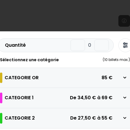
Quantité
Sélectionnez une catégorie
(
10
billets max.)
CATEGORIE OR
85 €
CATEGORIE 1
De
34,50 €
à
69 €
CATEGORIE 2
De
27,50 €
à
55 €